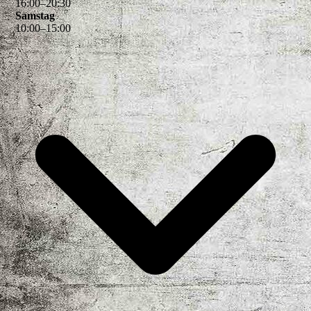
16
:
00
–
20
:
30
Samstag
10
:
00
–
15
:
00