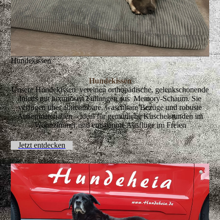
Hundekissen
Hundekissen
Unsere Hundekissen vereinen orthopädische, gelenkschonende
Inletts mit luxuriösen Füllungen aus Memory-Schaum. Sie
verfügen über abnehmbare, waschbare Bezüge und robuste
Außenmaterialien – ideal für gemütliche Kuschelstunden im
Wohnzimmer und entspannte Ausflüge im Freien
Jetzt entdecken