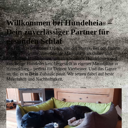
Willkommen bei Hundeheia
–
®
Dein zuverlässiger Partner für
gesunden Schlaf
Bei Hundeheia
findest Du nix von der Stange. Bei uns findest
®
Du handverlesene, zuverlässige Materialien, modulare und
nachhaltige Hundebetten, gelenkschonende Hundekissen und
kuschelige Hundedecken, hergestellt in eigener Manufaktur in
Hennef/Sieg – perfekt für Deinen Vierbeiner. Und das Ganze
so, das es in
Dein
Zuhause passt. Wir setzen dabei auf beste
Materialien und Nachhaltigkeit.