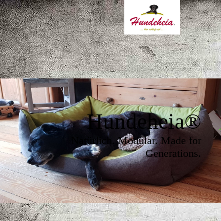
Hundeheia
®
Natürlich. Modular. Made for
Generations.