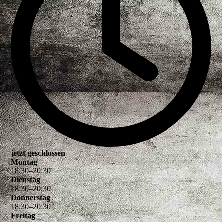
jetzt geschlossen
Montag
18
:
30
–
20
:
30
Dienstag
18
:
30
–
20
:
30
Donnerstag
18
:
30
–
20
:
30
Freitag