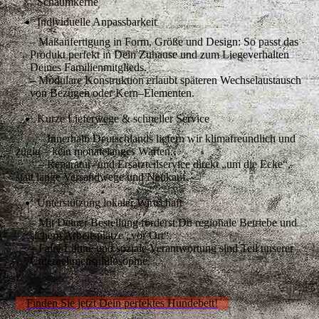
Schaumkerne
Individuelle Anpassbarkeit
– Maßanfertigung in Form, Größe und Design: So passt das
Produkt perfekt in Dein Zuhause und zum Liegeverhalten
Deines Familienmitglieds.
– Modulare Konstruktion erlaubt späteren Wechselaustausch
von Bezügen oder Kern–Elementen.
Kurze Lieferwege & schneller Service
– Innerhalb Deutschlands liefern wir klimafreundlich und
zügig – kein monatelanges Warten.
– Reparatur- und Ersatzteilservice direkt „um die Ecke“,
statt lange Versandwege und Neukauf.
Unterstützung lokaler Wirtschaft
– Mit Deiner Bestellung förderst Du regionale Betriebe und
sichern Arbeitsplätze „vor Ort“.
– Faire Löhne und soziale Verantwortung sind Teil unserer
Unternehmensphilosophie.
Finden Sie jetzt Dein perfektes Hundebett!