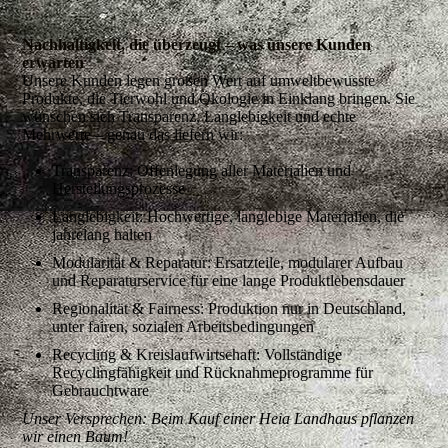
Nachhaltigkeit, die überzeugt – was unsere Kunden
erwarten
Unsere Kunden legen großen Wert auf umweltbewusste
Produkte, die Tierwohl und Ökologie in Einklang bringen. Sie
wünschen sich Transparenz, Langlebigkeit und echte
Mehrwerte – genau das liefern wir:
Transparenz: Offenlegung aller Materialien und
Herstellungsprozesse
Langlebigkeit: Hochwertige, langlebige Materialien, die
jahrelang halten
Modularität & Reparatur: Ersatzteile, modularer Aufbau
und Reparaturservice für eine lange Produktlebensdauer
Regionalität & Fairness: Produktion nur in Deutschland,
unter fairen, sozialen Arbeitsbedingungen
Recycling & Kreislaufwirtschaft: Vollständige
Recyclingfähigkeit und Rücknahmeprogramme für
Gebrauchtware
Unser Versprechen: Beim Kauf einer Heia Landhaus pflanzen
wir einen Baum!