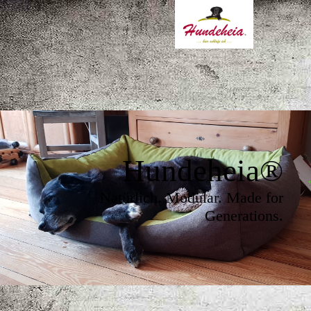
Hundeheia
®
Natürlich. Modular. Made for
Generations.