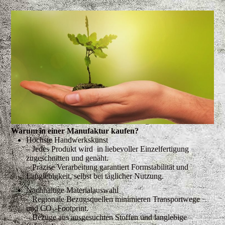
Warum in einer Manufaktur kaufen?
Höchste Handwerkskunst
– Jedes Produkt wird in liebevoller Einzelfertigung
zugeschnitten und genäht.
– Präzise Verarbeitung garantiert Formstabilität und
Langlebigkeit, selbst bei täglicher Nutzung.
Nachhaltige Materialauswahl
– Regionale Bezugsquellen minimieren Transportwege
und CO₂-Footprint.
– Bezüge aus ausgesuchten Stoffen und langlebige