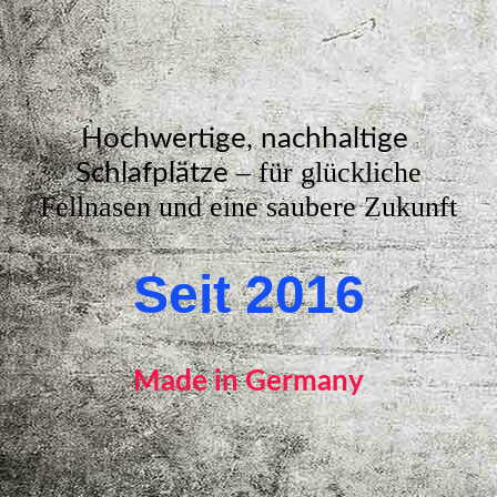
Hochwertige, nachhaltige
– für glückliche
Schlafplätze
Fellnasen und eine saubere Zukunft
Seit 2016
Made in Germany